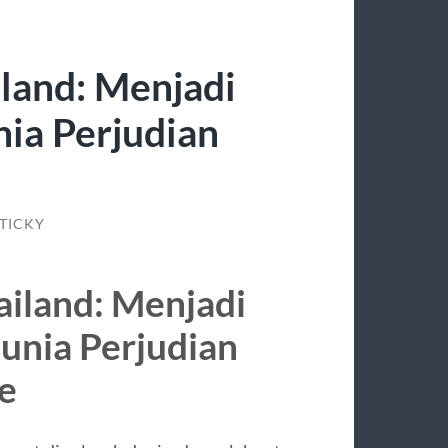
iland: Menjadi
nia Perjudian
TICKY
hailand: Menjadi
Dunia Perjudian
e