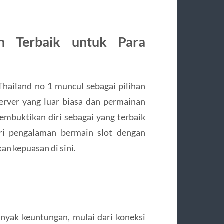
an Terbaik untuk Para
 Thailand no 1 muncul sebagai pilihan
erver yang luar biasa dan permainan
membuktikan diri sebagai yang terbaik
ari pengalaman bermain slot dengan
n kepuasan di sini.
nyak keuntungan, mulai dari koneksi