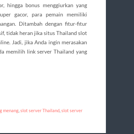
cor, hingga bonus menggiurkan yang
super gacor, para pemain memiliki
angan. Ditambah dengan fitur-fitur
, tidak heran jika situs Thailand slot
ine. Jadi, jika Anda ingin merasakan
da memilih link server Thailand yang
ng menang
,
slot server Thailand
,
slot server