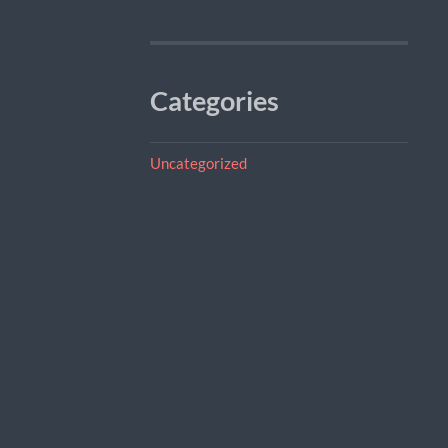
Categories
Uncategorized