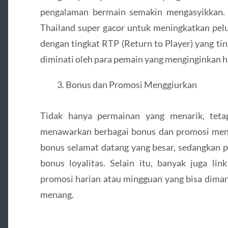
pengalaman bermain semakin mengasyikkan. 
Thailand super gacor untuk meningkatkan pel
dengan tingkat RTP (Return to Player) yang ti
diminati oleh para pemain yang menginginkan h
Bonus dan Promosi Menggiurkan
Tidak hanya permainan yang menarik, tetap
menawarkan berbagai bonus dan promosi men
bonus selamat datang yang besar, sedangkan 
bonus loyalitas. Selain itu, banyak juga li
promosi harian atau mingguan yang bisa dima
menang.