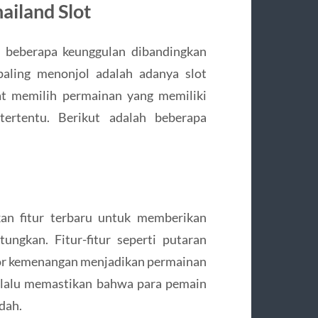
ailand Slot
ki beberapa keunggulan dibandingkan
paling menonjol adalah adanya slot
at memilih permainan yang memiliki
ertentu. Berikut adalah beberapa
kan fitur terbaru untuk memberikan
ngkan. Fitur-fitur seperti putaran
kator kemenangan menjadikan permainan
selalu memastikan bahwa para pemain
dah.