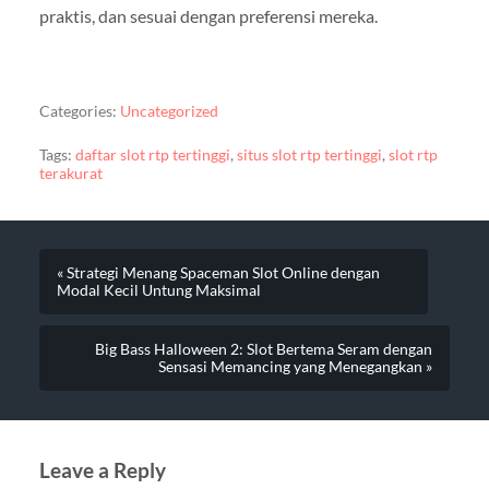
praktis, dan sesuai dengan preferensi mereka.
Categories:
Uncategorized
Tags:
daftar slot rtp tertinggi
,
situs slot rtp tertinggi
,
slot rtp
terakurat
« Strategi Menang Spaceman Slot Online dengan
Modal Kecil Untung Maksimal
Big Bass Halloween 2: Slot Bertema Seram dengan
Sensasi Memancing yang Menegangkan »
Leave a Reply