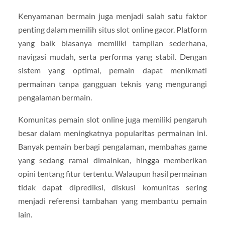
Kenyamanan bermain juga menjadi salah satu faktor
penting dalam memilih situs slot online gacor. Platform
yang baik biasanya memiliki tampilan sederhana,
navigasi mudah, serta performa yang stabil. Dengan
sistem yang optimal, pemain dapat menikmati
permainan tanpa gangguan teknis yang mengurangi
pengalaman bermain.
Komunitas pemain slot online juga memiliki pengaruh
besar dalam meningkatnya popularitas permainan ini.
Banyak pemain berbagi pengalaman, membahas game
yang sedang ramai dimainkan, hingga memberikan
opini tentang fitur tertentu. Walaupun hasil permainan
tidak dapat diprediksi, diskusi komunitas sering
menjadi referensi tambahan yang membantu pemain
lain.