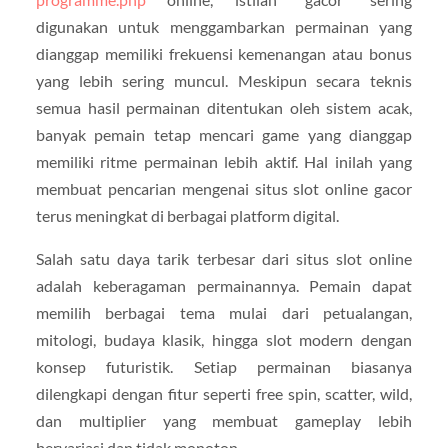
digunakan untuk menggambarkan permainan yang
dianggap memiliki frekuensi kemenangan atau bonus
yang lebih sering muncul. Meskipun secara teknis
semua hasil permainan ditentukan oleh sistem acak,
banyak pemain tetap mencari game yang dianggap
memiliki ritme permainan lebih aktif. Hal inilah yang
membuat pencarian mengenai situs slot online gacor
terus meningkat di berbagai platform digital.
Salah satu daya tarik terbesar dari situs slot online
adalah keberagaman permainannya. Pemain dapat
memilih berbagai tema mulai dari petualangan,
mitologi, budaya klasik, hingga slot modern dengan
konsep futuristik. Setiap permainan biasanya
dilengkapi dengan fitur seperti free spin, scatter, wild,
dan multiplier yang membuat gameplay lebih
bervariasi dan tidak monoton.