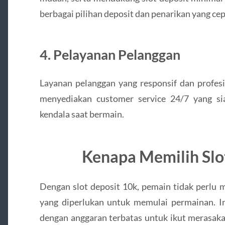
berbagai pilihan deposit dan penarikan yang cepa
4. Pelayanan Pelanggan
Layanan pelanggan yang responsif dan profesio
menyediakan customer service 24/7 yang s
kendala saat bermain.
Kenapa Memilih Slo
Dengan slot deposit 10k, pemain tidak perlu 
yang diperlukan untuk memulai permainan. 
dengan anggaran terbatas untuk ikut merasaka