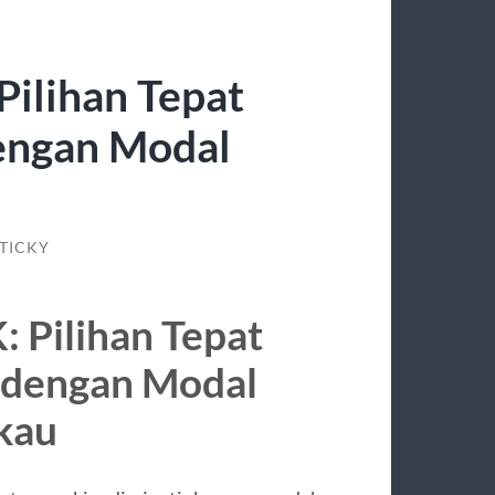
Pilihan Tepat
engan Modal
TICKY
: Pilihan Tepat
 dengan Modal
kau