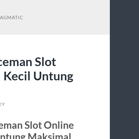
RAGMATIC
ceman Slot
 Kecil Untung
KY
eman Slot Online
Untung Maksimal