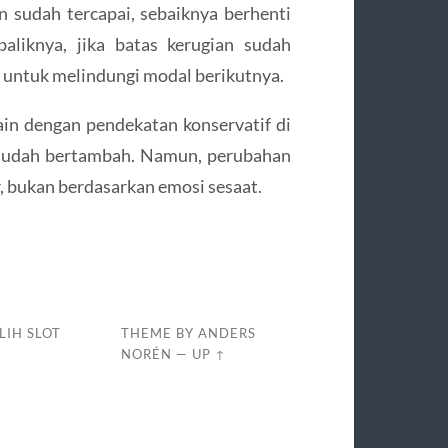
n sudah tercapai, sebaiknya berhenti
baliknya, jika batas kerugian sudah
ak untuk melindungi modal berikutnya.
ain dengan pendekatan konservatif di
dal sudah bertambah. Namun, perubahan
ur, bukan berdasarkan emosi sesaat.
LIH SLOT
THEME BY
ANDERS
NORÉN
—
UP ↑