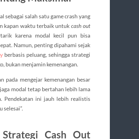
al sebagai salah satu game crash yang
n kapan waktu terbaik untuk
cash out
tarik karena modal kecil pun bisa
 tepat. Namun, penting dipahami sejak
ay
berbasis peluang, sehingga strategi
iko, bukan menjamin kemenangan.
kan pada mengejar kemenangan besar
aga modal tetap bertahan lebih lama
 Pendekatan ini jauh lebih realistis
 selesai”.
Strategi Cash Out