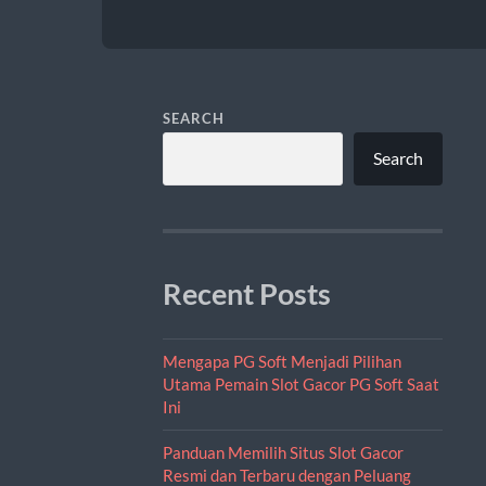
SEARCH
Search
Recent Posts
Mengapa PG Soft Menjadi Pilihan
Utama Pemain Slot Gacor PG Soft Saat
Ini
Panduan Memilih Situs Slot Gacor
Resmi dan Terbaru dengan Peluang