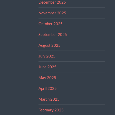
December 2025
November 2025
October 2025
September 2025
August 2025
July 2025
June 2025
May 2025
April 2025
March 2025
February 2025