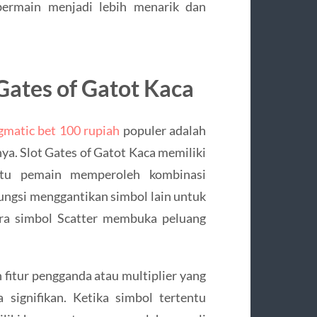
rmain menjadi lebih menarik dan
Gates of Gatot Kaca
gmatic bet 100 rupiah
populer adalah
ya. Slot Gates of Gatot Kaca memiliki
tu pemain memperoleh kombinasi
ungsi menggantikan simbol lain untuk
ra simbol Scatter membuka peluang
n fitur pengganda atau multiplier yang
signifikan. Ketika simbol tertentu