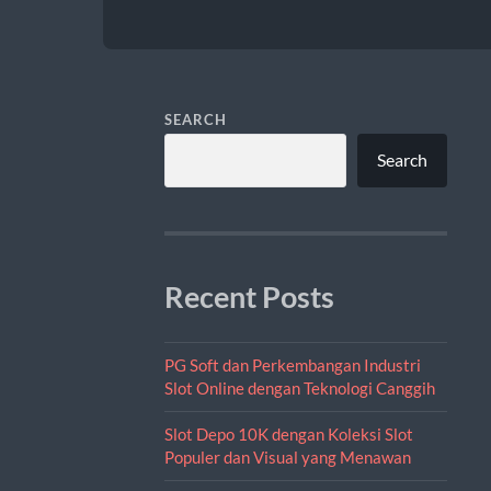
SEARCH
Search
Recent Posts
PG Soft dan Perkembangan Industri
Slot Online dengan Teknologi Canggih
Slot Depo 10K dengan Koleksi Slot
Populer dan Visual yang Menawan