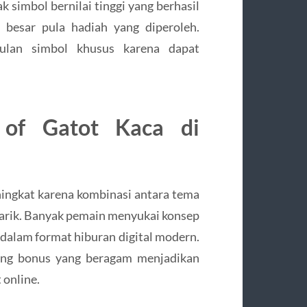
 simbol bernilai tinggi yang berhasil
 besar pula hadiah yang diperoleh.
ulan simbol khusus karena dapat
s of Gatot Kaca di
ningkat karena kombinasi antara tema
narik. Banyak pemain menyukai konsep
dalam format hiburan digital modern.
luang bonus yang beragam menjadikan
 online.