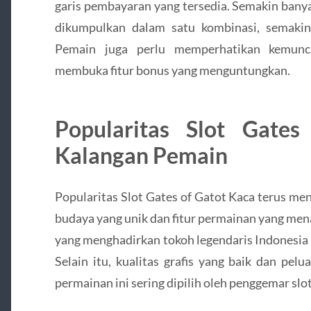
garis pembayaran yang tersedia. Semakin banyak
dikumpulkan dalam satu kombinasi, semakin
Pemain juga perlu memperhatikan kemunc
membuka fitur bonus yang menguntungkan.
Popularitas Slot Gate
Kalangan Pemain
Popularitas Slot Gates of Gatot Kaca terus me
budaya yang unik dan fitur permainan yang me
yang menghadirkan tokoh legendaris Indonesia 
Selain itu, kualitas grafis yang baik dan pe
permainan ini sering dipilih oleh penggemar slot