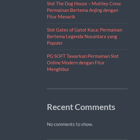
Slot The Dog House – Muttley Crew:
Permainan Bertema Anjing dengan
Fitur Menarik
Slot Gates of Gatot Kaca: Permainan
Bertema Legenda Nusantara yang
Populer
PG SOFT Tawarkan Permainan Slot
Online Modern dengan Fitur
Menghibur
Recent Comments
No comments to show.