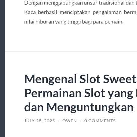
Dengan menggabungkan unsur tradisional dan t
Kaca berhasil menciptakan pengalaman berm
nilai hiburan yang tinggi bagi para pemain.
Mengenal Slot Sweet
Permainan Slot yan
dan Menguntungkan
JULY 28, 2025
/
OWEN
/
0 COMMENTS