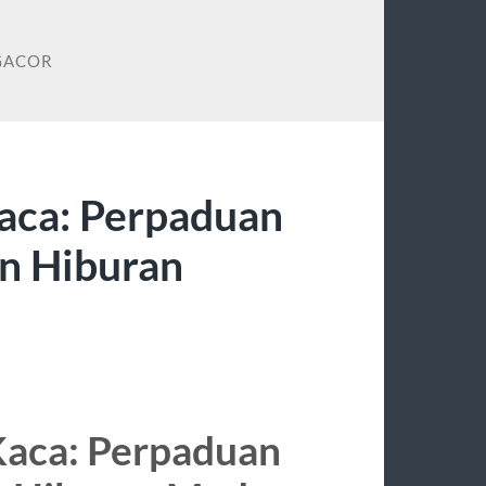
 GACOR
Kaca: Perpaduan
n Hiburan
 Kaca: Perpaduan