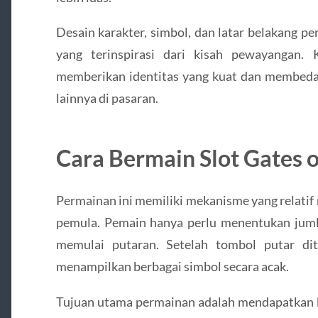
Desain karakter, simbol, dan latar belakang p
yang terinspirasi dari kisah pewayangan.
memberikan identitas yang kuat dan membedak
lainnya di pasaran.
Cara Bermain Slot Gates 
Permainan ini memiliki mekanisme yang relati
pemula. Pemain hanya perlu menentukan juml
memulai putaran. Setelah tombol putar di
menampilkan berbagai simbol secara acak.
Tujuan utama permainan adalah mendapatkan k