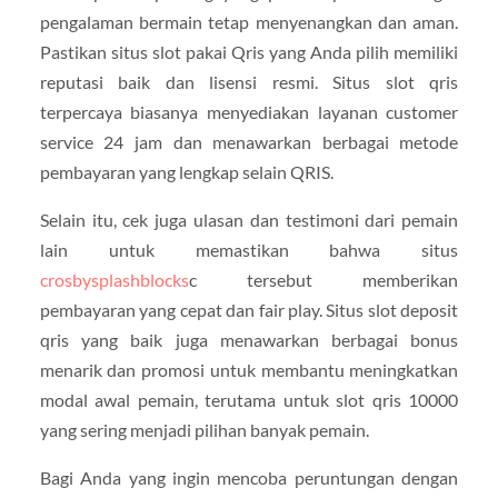
pengalaman bermain tetap menyenangkan dan aman.
Pastikan situs slot pakai Qris yang Anda pilih memiliki
reputasi baik dan lisensi resmi. Situs slot qris
terpercaya biasanya menyediakan layanan customer
service 24 jam dan menawarkan berbagai metode
pembayaran yang lengkap selain QRIS.
Selain itu, cek juga ulasan dan testimoni dari pemain
lain untuk memastikan bahwa situs
crosbysplashblocks
c tersebut memberikan
pembayaran yang cepat dan fair play. Situs slot deposit
qris yang baik juga menawarkan berbagai bonus
menarik dan promosi untuk membantu meningkatkan
modal awal pemain, terutama untuk slot qris 10000
yang sering menjadi pilihan banyak pemain.
Bagi Anda yang ingin mencoba peruntungan dengan