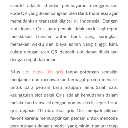
sendiri adalah standar pembayaran menggunakan
kode QR yang dikembangkan oleh Bank Indonesia agar
memudahkan transaksi digital di Indonesia. Dengan
slot deposit Qris, para pemain tidak perlu lagi repot
melakukan transfer antar bank yang seringkali
memakan waktu dan biaya admin yang tinggi. Kini,
cukup dengan scan QR, deposit slot dapat dilakukan
dengan cepat dan aman.
Situs
slot depo 10k qris
tanpa potongan semakin
menjamur dan menawarkan berbagai promo menarik
untuk para pemain baru maupun lama. Salah satu
keunggulan slot pakai Qris adalah kemudahan dalam
melakukan transaksi dengan nominal kecil, seperti slot
qris deposit 10 ribu. Slot qris 10k menjadi pilihan
favorit karena memungkinkan pemain untuk mencoba
peruntungan dengan modal yang minim namun tetap