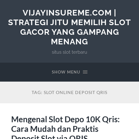
VIJAYINSUREME.COM |
STRATEGI JITU MEMILIH SLOT
GACOR YANG GAMPANG
MENANG
situs slot terbaru
SHOW MENU
TAG:
SLOT ONLINE DEPOSIT QRIS
Mengenal Slot Depo 10K Qris:
Cara Mudah dan Praktis
Deposit Slot via QRIS