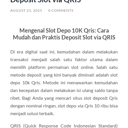
AUGUST 23, 2025
/
0 COMMENTS
Mengenal Slot Depo 10K Qris: Cara
Mudah dan Praktis Deposit Slot via QRIS
Di era digital saat ini, kemudahan dalam melakukan
transaksi menjadi salah satu faktor utama dalam
memilih platform permainan slot online. Salah satu
metode deposit yang kini banyak diminati adalah slot
depo 10k Qris. Metode ini menawarkan kemudahan
dan kecepatan dalam melakukan isi ulang saldo tanpa
ribet. Bagi Anda yang mencari situs slot deposit Qris
dengan nominal ringan, slot depo via Qris 10 ribu bisa
menjadi solusi terbaik.
QRIS (Quick Response Code Indonesian Standard)