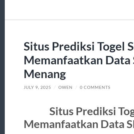
Situs Prediksi Togel 
Memanfaatkan Data 
Menang
JULY 9, 2025
/
OWEN
/
0 COMMENTS
Situs Prediksi To
Memanfaatkan Data S