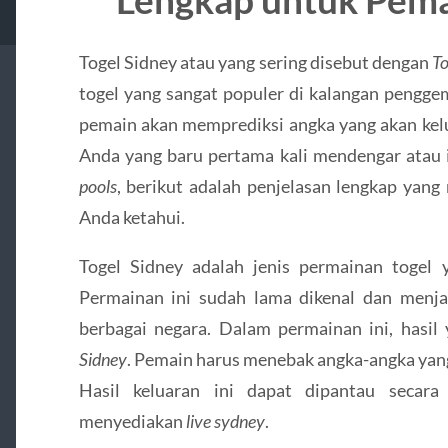
Togel Sidney atau yang sering disebut dengan
To
togel yang sangat populer di kalangan penggem
pemain akan memprediksi angka yang akan kel
Anda yang baru pertama kali mendengar atau
pools
, berikut adalah penjelasan lengkap yan
Anda ketahui.
Togel Sidney adalah jenis permainan togel y
Permainan ini sudah lama dikenal dan menjad
berbagai negara. Dalam permainan ini, hasil
Sidney
. Pemain harus menebak angka-angka yan
Hasil keluaran ini dapat dipantau secara 
menyediakan
live sydney
.