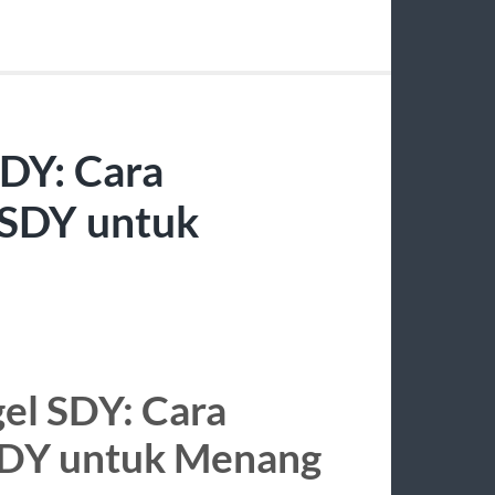
SDY: Cara
SDY untuk
gel SDY: Cara
DY untuk Menang