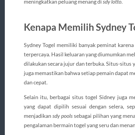
meningkatkan peluang menang di
sdy lotto
.
Kenapa Memilih Sydney T
Sydney Togel memiliki banyak peminat karena
terpercaya. Hasil keluaran yang diumumkan me
dilakukan secara jujur dan terbuka. Situs-situ
juga memastikan bahwa setiap pemain dapat m
dan cepat.
Selain itu, berbagai situs togel Sidney juga 
yang dapat dipilih sesuai dengan selera, sep
menjadikan
sdy pools
sebagai pilihan yang men
pengalaman bermain togel yang seru dan menan