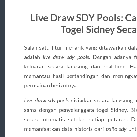
Live Draw SDY Pools: C
Togel Sidney Sec
Salah satu fitur menarik yang ditawarkan dal
adalah
live draw sdy pools
. Dengan adanya fi
keluaran secara langsung dan real-time. 
memantau hasil pertandingan dan meningkat
permainan berikutnya.
Live draw sdy pools
disiarkan secara langsung m
sama dengan penyelenggara togel Sidney. Bias
secara otomatis setelah setiap putaran. D
memanfaatkan data historis dari
paito sdy
unt