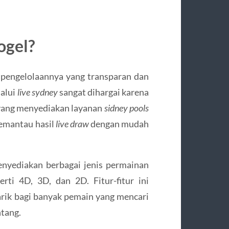
ogel?
 pengelolaannya yang transparan dan
lalui
live sydney
sangat dihargai karena
s yang menyediakan layanan
sidney pools
emantau hasil
live draw
dengan mudah
menyediakan berbagai jenis permainan
erti 4D, 3D, dan 2D. Fitur-fitur ini
arik bagi banyak pemain yang mencari
tang.