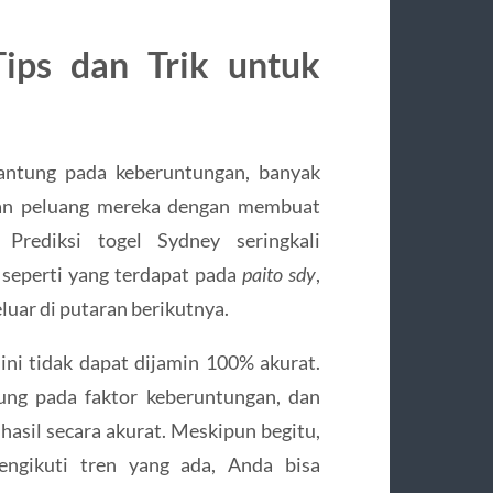
Tips dan Trik untuk
antung pada keberuntungan, banyak
kan peluang mereka dengan membuat
 Prediksi togel Sydney seringkali
 seperti yang terdapat pada
paito sdy
,
uar di putaran berikutnya.
ini tidak dapat dijamin 100% akurat.
ung pada faktor keberuntungan, dan
hasil secara akurat. Meskipun begitu,
ngikuti tren yang ada, Anda bisa