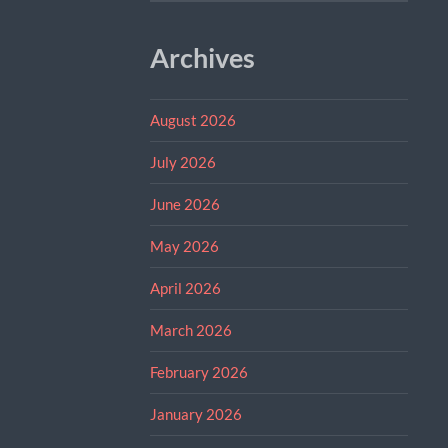
Archives
August 2026
July 2026
June 2026
May 2026
April 2026
March 2026
February 2026
January 2026