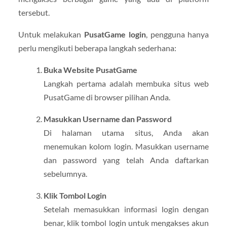
tersebut.
Untuk melakukan
PusatGame login
, pengguna hanya
perlu mengikuti beberapa langkah sederhana:
Buka Website PusatGame
Langkah pertama adalah membuka situs web
PusatGame di browser pilihan Anda.
Masukkan Username dan Password
Di halaman utama situs, Anda akan
menemukan kolom login. Masukkan username
dan password yang telah Anda daftarkan
sebelumnya.
Klik Tombol Login
Setelah memasukkan informasi login dengan
benar, klik tombol login untuk mengakses akun