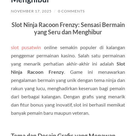
NOVEMBER 17, 2025
/
0 COMMENTS
Slot Ninja Racoon Frenzy: Sensasi Bermain
yang Seru dan Menghibur
slot pusatwin
online semakin populer di kalangan
penggemar permainan kasino. Salah satu permainan
yang menarik perhatian akhir-akhir ini adalah
Slot
Ninja Racoon Frenzy
. Game ini menawarkan
pengalaman bermain yang unik dengan tema ninja dan
rakun yang lucu, menghadirkan keseruan bagi pemain
dari berbagai kalangan. Dengan grafis yang menarik
dan fitur bonus yang inovatif, slot ini berhasil memikat
banyak pemain baru maupun veteran.
Tema dan Desain Grafis yang Menawan