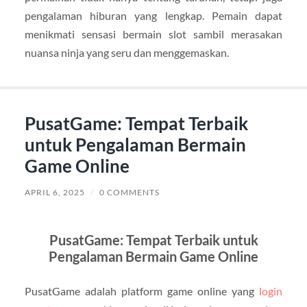
pengalaman hiburan yang lengkap. Pemain dapat
menikmati sensasi bermain slot sambil merasakan
nuansa ninja yang seru dan menggemaskan.
PusatGame: Tempat Terbaik
untuk Pengalaman Bermain
Game Online
APRIL 6, 2025
/
0 COMMENTS
PusatGame: Tempat Terbaik untuk
Pengalaman Bermain Game Online
PusatGame adalah platform game online yang
login