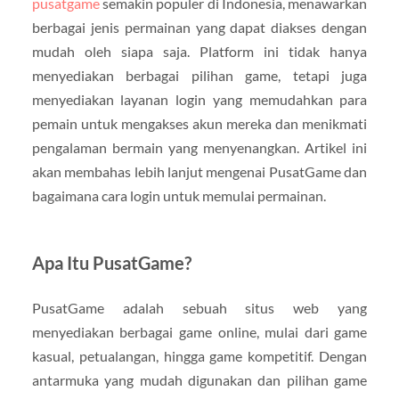
pusatgame
semakin populer di Indonesia, menawarkan
berbagai jenis permainan yang dapat diakses dengan
mudah oleh siapa saja. Platform ini tidak hanya
menyediakan berbagai pilihan game, tetapi juga
menyediakan layanan login yang memudahkan para
pemain untuk mengakses akun mereka dan menikmati
pengalaman bermain yang menyenangkan. Artikel ini
akan membahas lebih lanjut mengenai PusatGame dan
bagaimana cara login untuk memulai permainan.
Apa Itu PusatGame?
PusatGame adalah sebuah situs web yang
menyediakan berbagai game online, mulai dari game
kasual, petualangan, hingga game kompetitif. Dengan
antarmuka yang mudah digunakan dan pilihan game