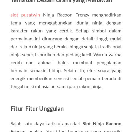
slot pusatwin
Ninja Racoon Frenzy menghadirkan
tema yang menggabungkan dunia ninja dengan
karakter rakun yang cerdik. Setiap simbol dalam
permainan ini dirancang dengan detail tinggi, mulai
dari rakun ninja yang beraksi hingga senjata tradisional
ninja seperti shuriken dan pedang kecil. Warna-warna
cerah dan animasi halus membuat pengalaman
bermain semakin hidup. Selain itu, efek suara yang
energik memberikan sensasi seolah pemain berada di
tengah misi rahasia bersama para rakun ninja.
Fitur-Fitur Unggulan
Salah satu daya tarik utama dari
Slot Ninja Racoon
Frenzy
adalah fitur-fitur bonusnya yang menarik.