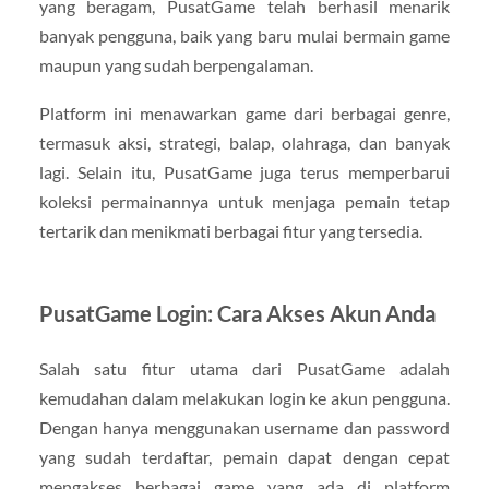
yang beragam, PusatGame telah berhasil menarik
banyak pengguna, baik yang baru mulai bermain game
maupun yang sudah berpengalaman.
Platform ini menawarkan game dari berbagai genre,
termasuk aksi, strategi, balap, olahraga, dan banyak
lagi. Selain itu, PusatGame juga terus memperbarui
koleksi permainannya untuk menjaga pemain tetap
tertarik dan menikmati berbagai fitur yang tersedia.
PusatGame Login: Cara Akses Akun Anda
Salah satu fitur utama dari PusatGame adalah
kemudahan dalam melakukan login ke akun pengguna.
Dengan hanya menggunakan username dan password
yang sudah terdaftar, pemain dapat dengan cepat
mengakses berbagai game yang ada di platform