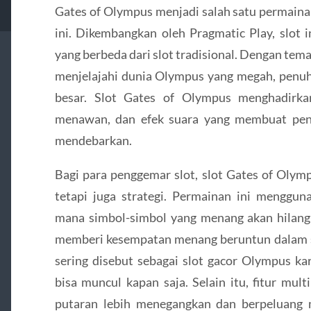
Gates of Olympus menjadi salah satu permainan
ini. Dikembangkan oleh Pragmatic Play, slot
yang berbeda dari slot tradisional. Dengan tem
menjelajahi dunia Olympus yang megah, penu
besar. Slot Gates of Olympus menghadirkan 
menawan, dan efek suara yang membuat pen
mendebarkan.
Bagi para penggemar slot, slot Gates of Olym
tetapi juga strategi. Permainan ini menggun
mana simbol-simbol yang menang akan hilang 
memberi kesempatan menang beruntun dalam sat
sering disebut sebagai slot gacor Olympus k
bisa muncul kapan saja. Selain itu, fitur mul
putaran lebih menegangkan dan berpeluang 