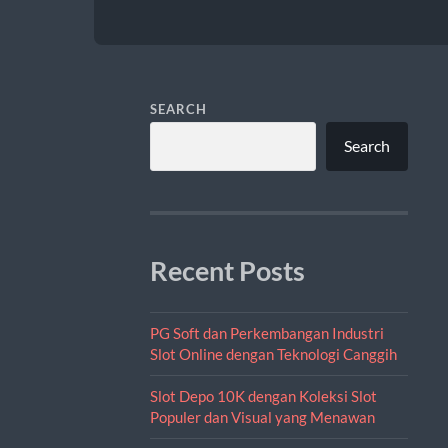
SEARCH
Search
Recent Posts
PG Soft dan Perkembangan Industri
Slot Online dengan Teknologi Canggih
Slot Depo 10K dengan Koleksi Slot
Populer dan Visual yang Menawan