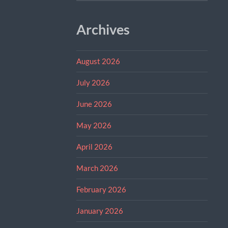
Archives
August 2026
July 2026
June 2026
May 2026
April 2026
March 2026
February 2026
January 2026