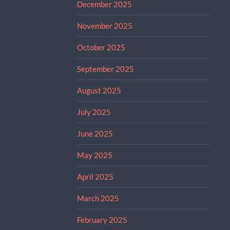
December 2025
November 2025
October 2025
September 2025
August 2025
July 2025
June 2025
May 2025
April 2025
March 2025
February 2025