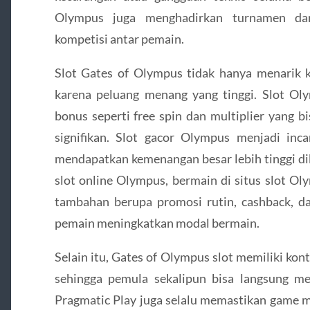
Olympus juga menghadirkan turnamen dan
kompetisi antar pemain.
Slot Gates of Olympus tidak hanya menarik k
karena peluang menang yang tinggi. Slot Oly
bonus seperti free spin dan multiplier yang 
signifikan. Slot gacor Olympus menjadi in
mendapatkan kemenangan besar lebih tinggi di
slot online Olympus, bermain di situs slot 
tambahan berupa promosi rutin, cashback, 
pemain meningkatkan modal bermain.
Selain itu, Gates of Olympus slot memiliki ko
sehingga pemula sekalipun bisa langsung me
Pragmatic Play juga selalu memastikan game 