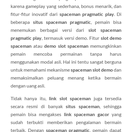
karena gameplay yang sederhana, bonus menarik, dan
fitur-fitur inovatif dari
spaceman pragmatic play
. Di
beberapa
situs spaceman pragmatic
, pemain bisa
menemukan berbagai versi dari
slot spaceman
pragmatic play
, termasuk versi demo. Fitur
slot demo
spaceman
atau
demo slot spaceman
memungkinkan
pemain mencoba permainan tanpa harus
menggunakan modal asli. Hal ini tentu sangat berguna
untuk memahami mekanisme
spaceman slot demo
dan
memaksimalkan peluang menang ketika bermain
dengan uang asli.
Tidak hanya itu,
link slot spaceman
juga tersedia
secara resmi di banyak
situs spaceman
, sehingga
pemain bisa mengakses
link spaceman gacor
yang
sudah terbukti memberikan pengalaman bermain
terbaik. Dengan
spaceman pragmatic
, pemain dapat